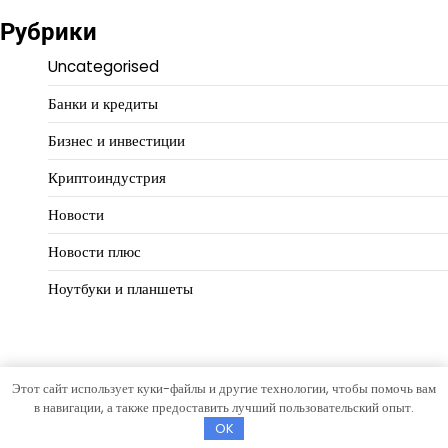
Рубрики
Uncategorised
Банки и кредиты
Бизнес и инвестиции
Криптоиндустрия
Новости
Новости плюс
Ноутбуки и планшеты
Этот сайт использует куки-файлы и другие технологии, чтобы помочь вам
Copyright © 2026
Деловой масштаб
Тема Hourly News от
в навигации, а также предоставить лучший пользовательский опыт.
Artify Themes
.
OK