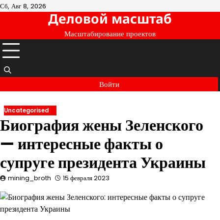
Перейти
Сб, Авг 8, 2026
Деловой масштаб
к
содержимому
Масштабирование проектов
Войти
Uncategorised
Биография жены Зеленского
— интересные факты о
супруге президента Украины
mining_broth
15 февраля 2023