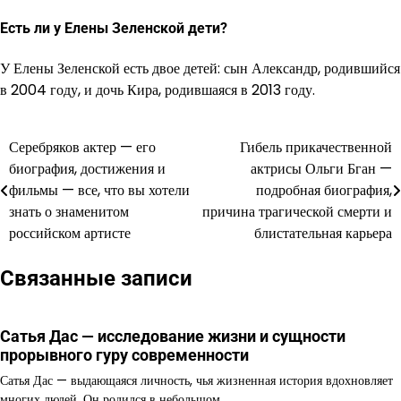
Есть ли у Елены Зеленской дети?
У Елены Зеленской есть двое детей: сын Александр, родившийся
в 2004 году, и дочь Кира, родившаяся в 2013 году.
Серебряков актер — его
Гибель прикачественной
Навигация
биография, достижения и
актрисы Ольги Бган —
по
фильмы — все, что вы хотели
подробная биография,
знать о знаменитом
причина трагической смерти и
записям
российском артисте
блистательная карьера
Связанные записи
Сатья Дас — исследование жизни и сущности
прорывного гуру современности
Сатья Дас — выдающаяся личность, чья жизненная история вдохновляет
многих людей. Он родился в небольшом…