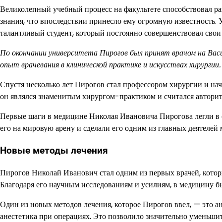
Великолепный учебный процесс на факультете способствовал р
знания, что впоследствии принесло ему огромную известность.
талантливый студент, который постоянно совершенствовал сво
По окончании университета Пирогов был принят врачом на Васи
опыт врачевания в клинической практике и искусствах хирургии.
Спустя несколько лет Пирогов стал профессором хирургии и на
он являлся знаменитым хирургом-практиком и считался автори
Первые шаги в медицине Николая Ивановича Пирогова легли в о
его на мировую арену и сделали его одним из главных деятелей
Новые методы лечения
Пирогов Николай Иванович стал одним из первых врачей, кото
Благодаря его научным исследованиям и усилиям, в медицину б
Один из новых методов лечения, которое Пирогов ввел, — это ан
анестетика при операциях. Это позволило значительно уменьшит