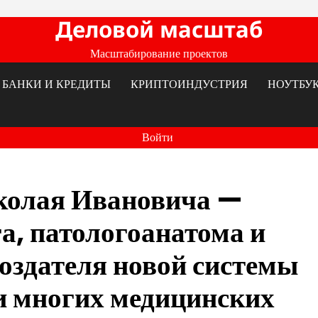
Деловой масштаб
Масштабирование проектов
БАНКИ И КРЕДИТЫ
КРИПТОИНДУСТРИЯ
НОУТБУ
Войти
колая Ивановича —
га, патологоанатома и
создателя новой системы
и многих медицинских