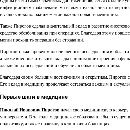
Одним из его самых значимых достижений является создание ун
инфекционными заболеваниями и значительно снизить смертнос
и стал основоположником этой важной области медицины.
Также Пирогов сделал значительный вклад в развитие анестезио
средство обезболивания при операциях. Благодаря этому новшес
могли проходить операции без страданий.
Пирогов также провел многочисленные исследования в области 
а также внес значительные вклады в понимание строения и функ
дальнейших исследований и обучения в области медицины.
Благодаря своим большим достижениям и открытиям, Пирогов с
Его вклад в медицину продолжает оставаться важным и актуальн
Первые шаги в медицине
Николай Иванович Пирогов
начал свою медицинскую карьеру в
университета. В те годы медицинское образование было сущес
подготовку, а также практику в клиниках и больницах.