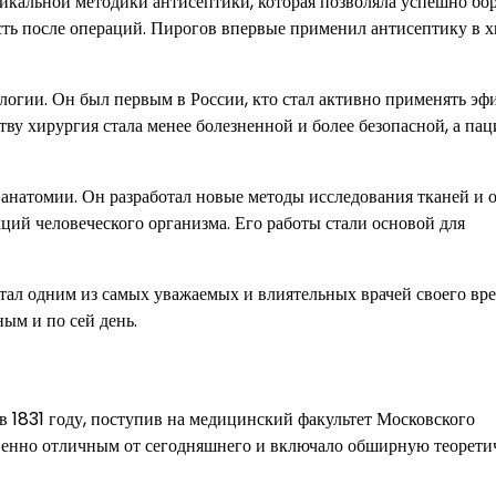
икальной методики антисептики, которая позволяла успешно бор
ть после операций. Пирогов впервые применил антисептику в 
логии. Он был первым в России, кто стал активно применять эф
тву хирургия стала менее болезненной и более безопасной, а па
анатомии. Он разработал новые методы исследования тканей и о
ций человеческого организма. Его работы стали основой для
тал одним из самых уважаемых и влиятельных врачей своего вр
ым и по сей день.
 1831 году, поступив на медицинский факультет Московского
твенно отличным от сегодняшнего и включало обширную теорет