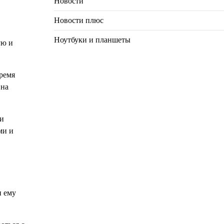
Новости
Новости плюс
Ноутбуки и планшеты
ую и
ремя
 на
 и
ми и
и ему