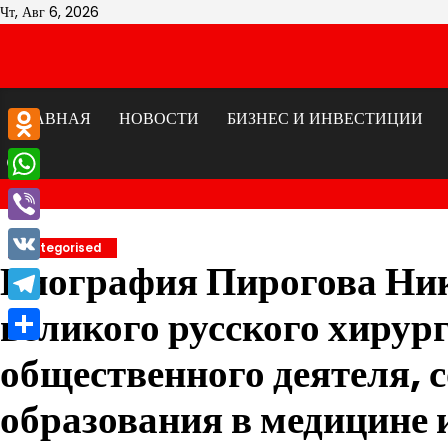
Перейти
Чт, Авг 6, 2026
к
содержимому
ГЛАВНАЯ
НОВОСТИ
БИЗНЕС И ИНВЕСТИЦИИ
Odnoklassniki
WhatsApp
Viber
Uncategorised
Биография Пирогова Ни
VK
великого русского хирур
Telegram
Отправить
общественного деятеля, 
образования в медицине 