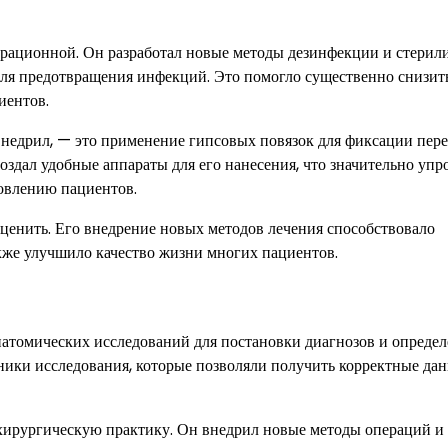
ерационной. Он разработал новые методы дезинфекции и стерил
 для предотвращения инфекций. Это помогло существенно снизит
иентов.
недрил, — это применение гипсовых повязок для фиксации пер
оздал удобные аппараты для его нанесения, что значительно упр
новлению пациентов.
енить. Его внедрение новых методов лечения способствовало
акже улучшило качество жизни многих пациентов.
натомических исследований для постановки диагнозов и опреде
ники исследования, которые позволяли получить корректные да
хирургическую практику. Он внедрил новые методы операций и