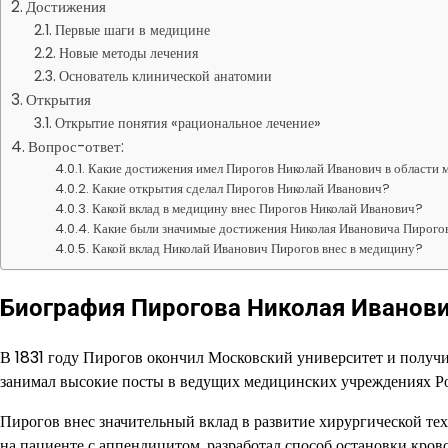
Достижения
Первые шаги в медицине
Новые методы лечения
Основатель клинической анатомии
Открытия
Открытие понятия «рациональное лечение»
Вопрос-ответ:
Какие достижения имел Пирогов Николай Иванович в области
Какие открытия сделал Пирогов Николай Иванович?
Какой вклад в медицину внес Пирогов Николай Иванович?
Какие были значимые достижения Николая Ивановича Пирого
Какой вклад Николай Иванович Пирогов внес в медицину?
Биография Пирогова Николая Иванов
В 1831 году Пирогов окончил Московский университет и получил
занимал высокие посты в ведущих медицинских учреждениях Ро
Пирогов внес значительный вклад в развитие хирургической те
на пациенте с аппендицитом, разработал способ остановки кров