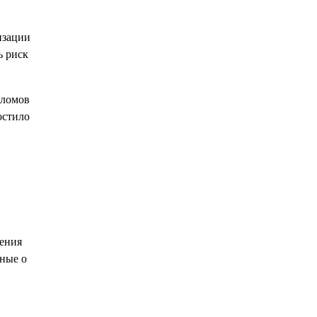
изации
ь риск
еломов
остило
ления
нные о