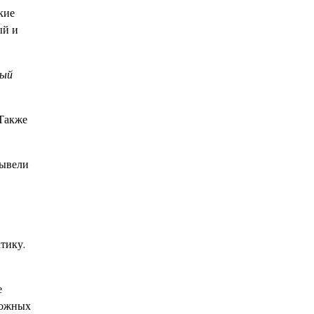
кие
ый и
ный
 Также
вывели
тику.
е
ложных