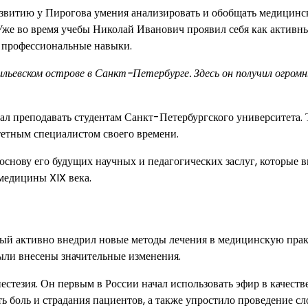
азвитию у Пирогова умения анализировать и обобщать медицинс
 Уже во время учебы Николай Иванович проявил себя как активн
и профессиональные навыки.
льевском острове в Санкт-Петербурге. Здесь он получил огром
чал преподавать студентам Санкт-Петербургского университета.
тетным специалистом своего времени.
снову его будущих научных и педагогических заслуг, которые 
 медицины XIX века.
рый активно внедрил новые методы лечения в медицинскую прак
ыли внесены значительные изменения.
естезия. Он первым в России начал использовать эфир в качеств
ь боль и страдания пациентов, а также упростило проведение с