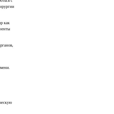
оться с
хирургии
ир как
циенты
рганов,
емени.
ическую