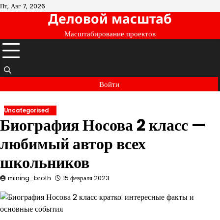
Перейти
Пт, Авг 7, 2026
Деловой масштаб
к
содержимому
Масштабирование проектов
Войти
Uncategorised
Биография Носова 2 класс —
любимый автор всех
школьников
mining_broth
15 февраля 2023