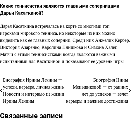
Какие теннисистки являются главными соперницами
Дарьи Касаткиной?
Дарья Касаткина встречалась на корте со многими топ-
игроками мирового тенниса, но некоторые из них можно
выделить как ее главных соперниц. Среди них Анжелик Кербер,
Виктория Азаренко, Каролина Плишкова и Симона Халеп.
Матчи с этими теннисистками всегда являются важными
испытаниями для Касаткиной и показывают ее уровень игры.
Биография Ирины Лачины —
Биография Нины
Навигация
успехи, карьера, личная жизнь.
Меньшиковой — от ранних
по
Новости и интервью из жизни
лет до успехов — взлет
Ирины Лачины
карьеры и важные достижения
записям
Связанные записи