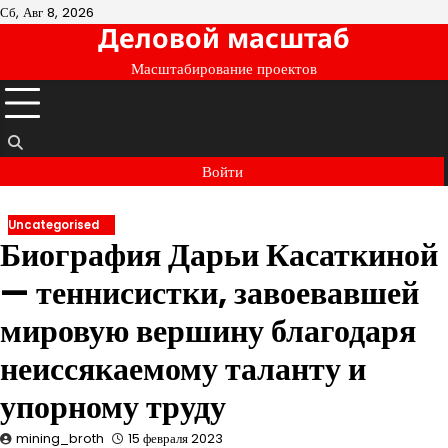
Перейти
Сб, Авг 8, 2026
Деловой масштаб
к
содержимому
Масштабирование проектов
Войти
Uncategorised
Биография Дарьи Касаткиной
— теннисистки, завоевавшей
мировую вершину благодаря
неиссякаемому таланту и
упорному труду
mining_broth
15 февраля 2023