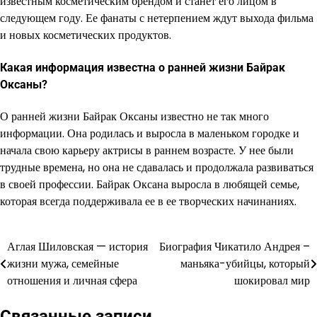
известным косметическим брендом и станет его лицом в
следующем году. Ее фанаты с нетерпением ждут выхода фильма
и новых косметических продуктов.
Какая информация известна о ранней жизни Байрак
Оксаны?
О ранней жизни Байрак Оксаны известно не так много
информации. Она родилась и выросла в маленьком городке и
начала свою карьеру актрисы в раннем возрасте. У нее были
трудные времена, но она не сдавалась и продолжала развиваться
в своей профессии. Байрак Оксана выросла в любящей семье,
которая всегда поддерживала ее в ее творческих начинаниях.
Аглая Шиловская — история
Биография Чикатило Андрея –
Навигация
жизни мужа, семейные
маньяка-убийцы, который
по
отношения и личная сфера
шокировал мир
записям
Связанные записи