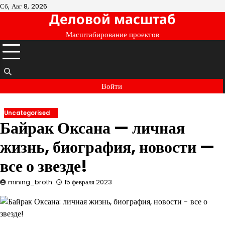
Перейти
Сб, Авг 8, 2026
Деловой масштаб
к
содержимому
Масштабирование проектов
Войти
Uncategorised
Байрак Оксана — личная
жизнь, биография, новости —
все о звезде!
mining_broth
15 февраля 2023