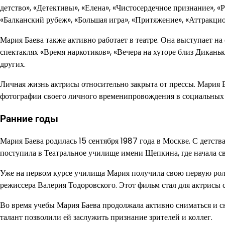
детство», «Детективы», «Елена», «Чистосердечное признание», «
«Балканский рубеж», «Большая игра», «Притяжение», «Аттракцио
Мария Баева также активно работает в театре. Она выступает н
спектаклях «Время наркотиков», «Вечера на хуторе близ Дикань
других.
Личная жизнь актрисы относительно закрыта от прессы. Мария 
фотографии своего личного временипровождения в социальных 
Ранние годы
Мария Баева родилась 15 сентября 1987 года в Москве. С детств
поступила в Театральное училище имени Щепкина, где начала 
Уже на первом курсе училища Мария получила свою первую роль
режиссера Валерия Тодоровского. Этот фильм стал для актрисы 
Во время учебы Мария Баева продолжала активно сниматься и сн
талант позволили ей заслужить признание зрителей и коллег.