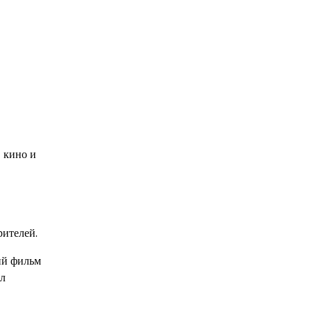
 кино и
рителей.
ий фильм
ил