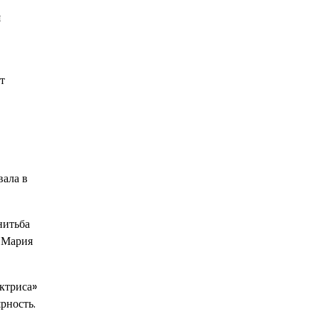
я
т
вала в
нитьба
в Мария
ктриса»
рность.