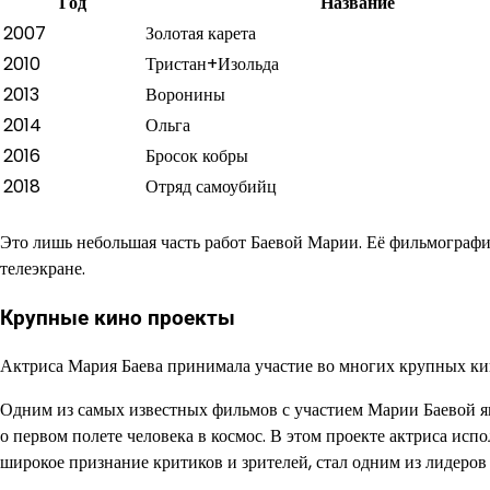
Год
Название
2007
Золотая карета
2010
Тристан+Изольда
2013
Воронины
2014
Ольга
2016
Бросок кобры
2018
Отряд самоубийц
Это лишь небольшая часть работ Баевой Марии. Её фильмография
телеэкране.
Крупные кино проекты
Актриса Мария Баева принимала участие во многих крупных кин
Одним из самых известных фильмов с участием Марии Баевой я
о первом полете человека в космос. В этом проекте актриса ис
широкое признание критиков и зрителей, стал одним из лидеров 