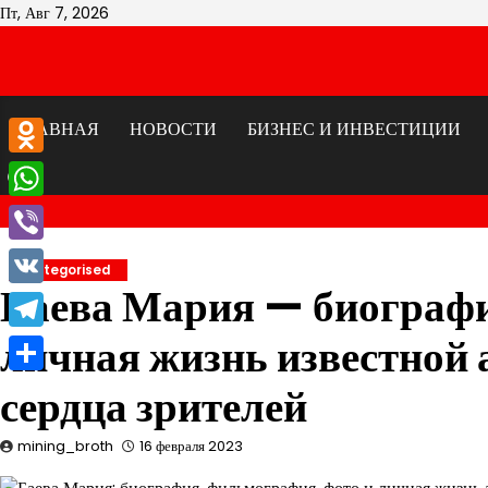
Перейти
Пт, Авг 7, 2026
к
содержимому
ГЛАВНАЯ
НОВОСТИ
БИЗНЕС И ИНВЕСТИЦИИ
Odnoklassniki
WhatsApp
Viber
Uncategorised
Баева Мария — биографи
VK
личная жизнь известной 
Telegram
Отправить
сердца зрителей
mining_broth
16 февраля 2023