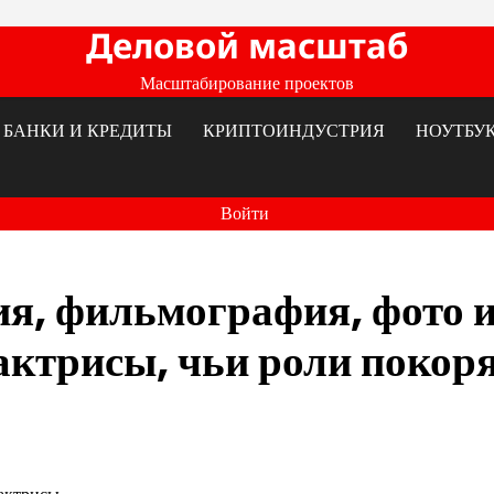
Деловой масштаб
Масштабирование проектов
БАНКИ И КРЕДИТЫ
КРИПТОИНДУСТРИЯ
НОУТБУ
Войти
я, фильмография, фото 
актрисы, чьи роли покор