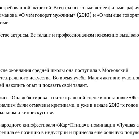
стребованной актрисой. Всего за несколько лет ее фильмографи
иманова, «О чем говорят мужчины» (2010) и «О чем еще говорят
ими.
естве актрисы. Ее талант и профессионализм неизменно вызываю
После окончания средней школы она поступила в Московский
 театрального искусства. Во время учебы Мария активно участво
ей накопить опыт и показать свой талант.
рисы. Она дебютировала на театральной сцене в постановке «Же
ионализм были отмечены критиками, и уже в начале 2010-х годо
ральном и киноискусстве.
народного кинофестиваля «Жар-Птица» в номинации «Лучшая а
укрепила её позицию в индустрии и принесла ещё большую популя