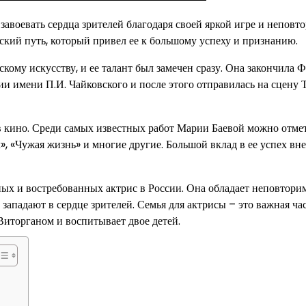
 завоевать сердца зрителей благодаря своей яркой игре и неповт
ческий путь, который привел ее к большому успеху и признанию.
ому искусству, и ее талант был замечен сразу. Она закончила Ф
и имени П.И. Чайковского и после этого отправилась на сцену 
в кино. Среди самых известных работ Марии Баевой можно отме
 «Чужая жизнь» и многие другие. Большой вклад в ее успех вне
ных и востребованных актрис в России. Она обладает неповтор
западают в сердце зрителей. Семья для актрисы – это важная ча
Виторганом и воспитывает двое детей.