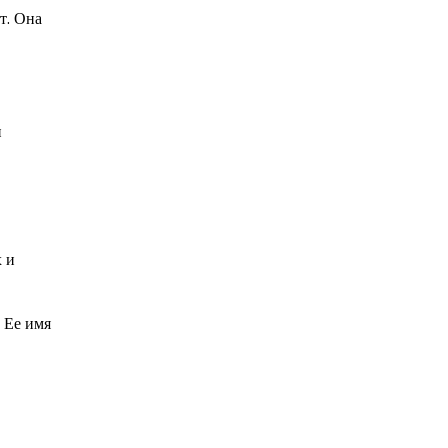
т. Она
и
х и
 Ее имя