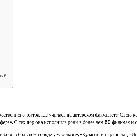
оту?
венного театра, где училась на актерском факультете. Свою ка
афера». С тех пор она исполнила роли в более чем 80 фильмах и 
юбовь в большом городе», «Соблазн», «Кулагин и партнеры», «И