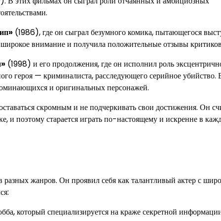
). В этих фильмах он сыграл роли отчаянных и амбициозных
оятельствами.
ип»
(1986), где он сыграл безумного комика, пытающегося выст
а широкое внимание и получила положительные отзывы критиков
и»
(1998) и его продолжения, где он исполнил роль эксцентричн
ного героя — криминалиста, расследующего серийное убийство. 
апоминающихся и оригинальных персонажей.
оставаться скромным и не подчеркивать свои достижения. Он счи
ке, и поэтому старается играть по-настоящему и искренне в каж
 разных жанров. Он проявил себя как талантливый актер с шир
ся:
обба, который специализируется на краже секретной информации