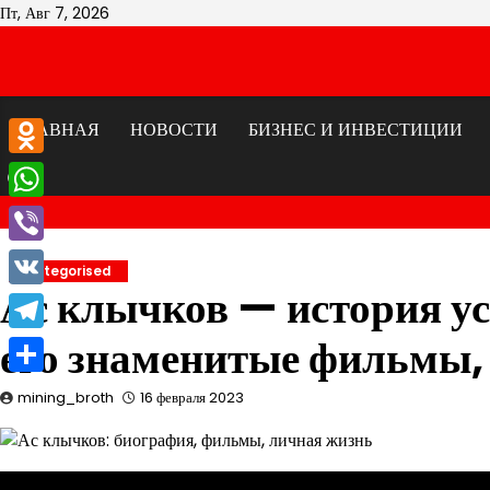
Перейти
Пт, Авг 7, 2026
к
содержимому
ГЛАВНАЯ
НОВОСТИ
БИЗНЕС И ИНВЕСТИЦИИ
Odnoklassniki
WhatsApp
Viber
Uncategorised
Ас клычков — история ус
VK
его знаменитые фильмы,
Telegram
Отправить
mining_broth
16 февраля 2023