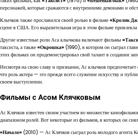
таких фильмах, как
«Таксист»
(1976) и
«Бешеный бык»
(1980
персонажей, которые сражаются с внутренними демонами и обст
Клычков также прославился своей ролью в фильме
«Кролик Дж
сцене в США. Его выразительная игра в этом фильме привлекл
Другие известные роли Аса клычкова включают фильмы
«Такс
таксиста, а также
«Окрошка»
(1990), в котором он сыграл глав
этих фильмах он продемонстрировал свой талант в создании з
Несмотря на свою славу и признание, Ас клычков предпочитает 
что роль актера — это прежде всего служение искусству и публи
своем выступлении.
Фильмы с Асом Клячковым
Ас Клячков известен своим участием во множестве кинофильмов
диапазоном ролей. Вот некоторые из фильмов, в которых он снял
«Начало»
(2010) — Ас Клячков сыграл роль молодого агента К