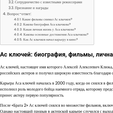
Сотрудничество с известными режиссерами
Признание и награды
Вопрос-ответ:
Какие фильмы снимал Ас клычков?
Какова биография Аса клычкова?
Какая личная жизнь у Аса клычкова?
Каковы основные достижения Аса клычкова?
Как Ас клычков начал карьеру в кино?
Ас ключей: биография, фильмы, личн
Ас ключей, настоящее имя которого Алексей Алексеевич Клюка,
российских актеров и получил широкую известность благодаря с
Карьера Аса ключей началась в 2000 году, когда он снялся в фи
исполнил роль молодого бойца наемного отряда, которому предс
принес актеру первую популярность.
После «Брата 2» Ас ключей снялся во множестве фильмов, включ
Однако настоящий прорыв в актерской карьере случился с выход