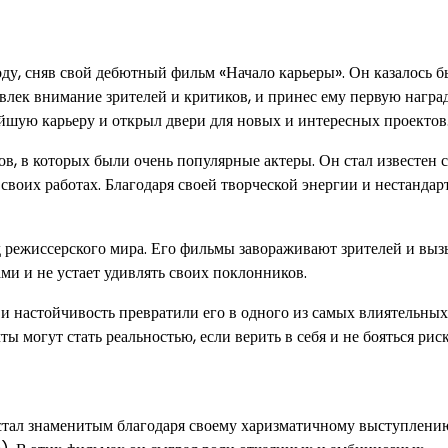
ду, сняв свой дебютный фильм «Начало карьеры». Он казалось б
ивлек внимание зрителей и критиков, и принес ему первую награ
ейшую карьеру и открыл двери для новых и интересных проектов
, в которых были очень популярные актеры. Он стал известен 
своих работах. Благодаря своей творческой энергии и нестанда
зд режиссерского мира. Его фильмы завораживают зрителей и вы
ми и не устает удивлять своих поклонников.
 и настойчивость превратили его в одного из самых влиятельных
 могут стать реальностью, если верить в себя и не бояться риск
 стал знаменитым благодаря своему харизматичному выступлени