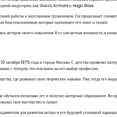
модной индустрии, как Gucci, Armani и Hugo Boss.
 своей работы и неустанным тружеником. Он продолжает снимат
ная база поклонников, которые оценивают его опыт и талант.
мых актеров своего поколения. Его элегантная внешность и уни
0 октября 1975 года в городе Москва. С детства проявлял интер
язаны с театром, что повлияло на его выбор профессии.
рству, где развивал свои творческие навыки. Уже тогда его выд
 обучался несколько лет и получил актерское образование. Во в
казал свое мастерство и талант.
ндаментом для развития актера и его будущей успешной карьеры