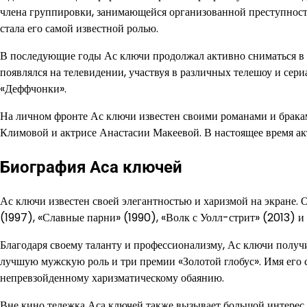
члена группировки, занимающейся организованной преступнос
стала его самой известной ролью.
В последующие годы Ас ключи продолжал активно сниматься в ф
появлялся на телевидении, участвуя в различных телешоу и сер
«Деффчонки».
На личном фронте Ас ключи известен своими романами и бракам
Климовой и актрисе Анастасии Макеевой. В настоящее время акт
Биография Аса ключей
Ас ключи известен своей элегантностью и харизмой на экране. 
(1997), «Славные парни» (1990), «Волк с Уолл-стрит» (2013) и
Благодаря своему таланту и профессионализму, Ас ключи получ
лучшую мужскую роль и три премии «Золотой глобус». Имя его 
непревзойденному харизматическому обаянию.
Вне кино тележка Аса ключей также вызывает большой интерес.