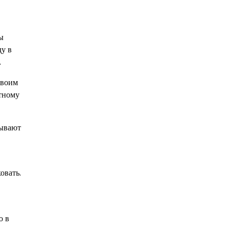
ы
ду в
.
своим
ртному
зывают
овать.
ю в