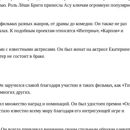
тью. Роль Лёши Бриги принесла Асу ключам огромную популярн
ильмах разных жанров, от драмы до комедии. Он также не раз
иалах. К подобным проектам относятся «Интерны», «Карпов» и
и с известными актрисами. Он был женат на актрисе Екатерине
ер не состоит в браке.
Он заручился славой благодаря участию в таких фильмах, как «Т
 многих других.
ил множество наград и номинаций. Он был удостоен премии «Ос
стало известно всему миру благодаря его интригующей игре и
 Он всегда привлекал внимание своим стильным образом одеват