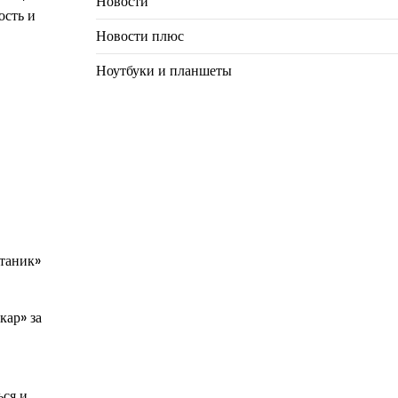
Новости
ость и
Новости плюс
Ноутбуки и планшеты
итаник»
кар» за
ься и