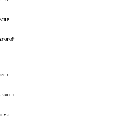
ься в
кальный
ес к
еляли и
ремя
.