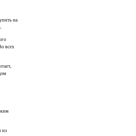
упить на
.
ого
Во всех
тает,
дом
оким
 из