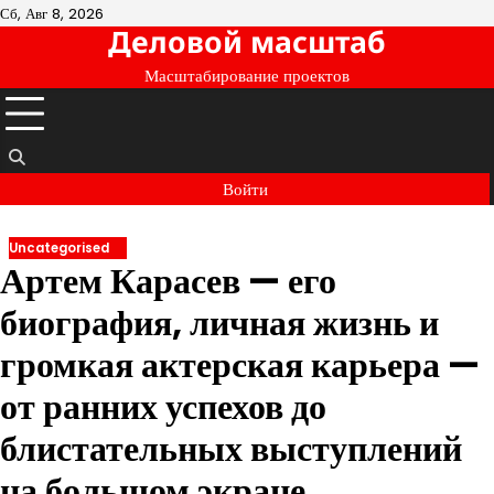
Перейти
Сб, Авг 8, 2026
Деловой масштаб
к
содержимому
Масштабирование проектов
Войти
Uncategorised
Артем Карасев — его
биография, личная жизнь и
громкая актерская карьера —
от ранних успехов до
блистательных выступлений
на большом экране