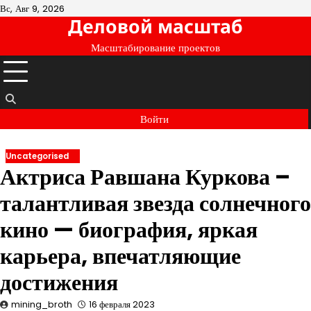
Перейти
Вс, Авг 9, 2026
Деловой масштаб
к
содержимому
Масштабирование проектов
Войти
Uncategorised
Актриса Равшана Куркова –
талантливая звезда солнечного
кино — биография, яркая
карьера, впечатляющие
достижения
mining_broth
16 февраля 2023