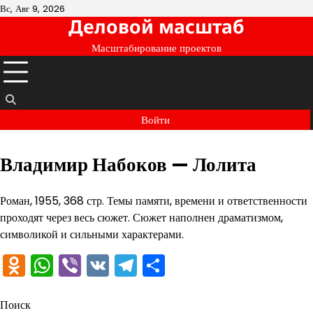
Перейти
Вс, Авг 9, 2026
Деловой масштаб
к
содержимому
Масштабирование проектов
Войти
Владимир Набоков — Лолита
Роман, 1955, 368 стр. Темы памяти, времени и ответственности
проходят через весь сюжет. Сюжет наполнен драматизмом,
символикой и сильными характерами.
Odnoklassniki
WhatsApp
Viber
VK
Telegram
Отправить
Поиск