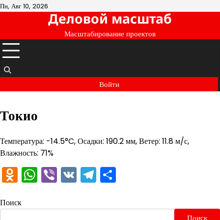
Перейти
Пн, Авг 10, 2026
Деловой масштаб
к
содержимому
Масштабирование проектов
Войти
Токио
Температура: -14.5°C, Осадки: 190.2 мм, Ветер: 11.8 м/с,
Влажность: 71%
Odnoklassniki
WhatsApp
Viber
VK
Telegram
Отправить
Поиск
Поиск