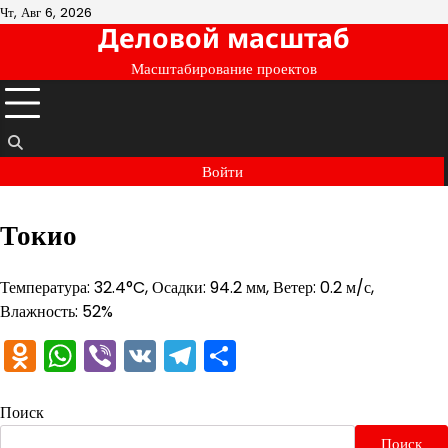
Перейти
Чт, Авг 6, 2026
Деловой масштаб
к
содержимому
Масштабирование проектов
Войти
Токио
Температура: 32.4°C, Осадки: 94.2 мм, Ветер: 0.2 м/с,
Влажность: 52%
Odnoklassniki
WhatsApp
Viber
VK
Telegram
Отправить
Поиск
Поиск