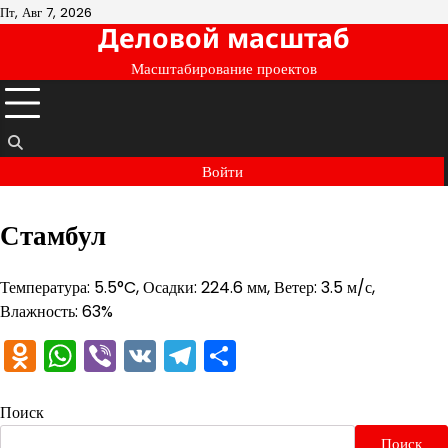
Перейти
Пт, Авг 7, 2026
Деловой масштаб
к
содержимому
Масштабирование проектов
Войти
Стамбул
Температура: 5.5°C, Осадки: 224.6 мм, Ветер: 3.5 м/с,
Влажность: 63%
Odnoklassniki
WhatsApp
Viber
VK
Telegram
Отправить
Поиск
Поиск