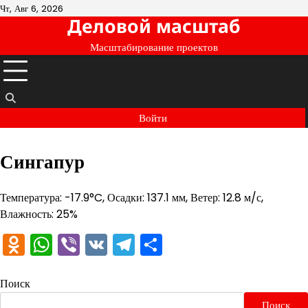
Перейти
Чт, Авг 6, 2026
Деловой масштаб
к
содержимому
Масштабирование проектов
Войти
Сингапур
Температура: -17.9°C, Осадки: 137.1 мм, Ветер: 12.8 м/с,
Влажность: 25%
Odnoklassniki
WhatsApp
Viber
VK
Telegram
Отправить
Поиск
Поиск