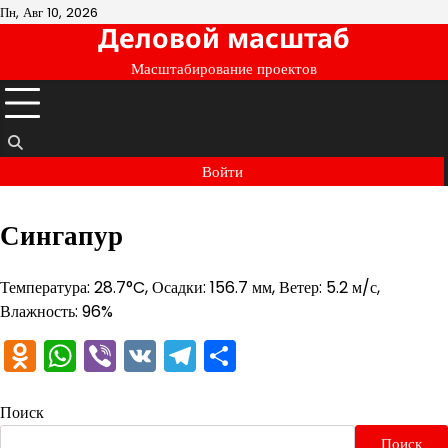
Перейти
Пн, Авг 10, 2026
Деловой масштаб
к
содержимому
Масштабирование проектов
Войти
Сингапур
Температура: 28.7°C, Осадки: 156.7 мм, Ветер: 5.2 м/с,
Влажность: 96%
Odnoklassniki
WhatsApp
Viber
VK
Telegram
Отправить
Поиск
Поиск