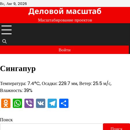
Перейти
Вс, Авг 9, 2026
Деловой масштаб
к
содержимому
Масштабирование проектов
Войти
Сингапур
Температура: 7.4°C, Осадки: 229.7 мм, Ветер: 25.5 м/с,
Влажность: 39%
Odnoklassniki
WhatsApp
Viber
VK
Telegram
Отправить
Поиск
Поиск