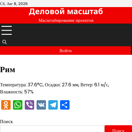
Перейти
Сб, Авг 8, 2026
Деловой масштаб
к
содержимому
Масштабирование проектов
Войти
Рим
Температура: 37.6°C, Осадки: 27.6 мм, Ветер: 6.1 м/с,
Влажность: 57%
Odnoklassniki
WhatsApp
Viber
VK
Telegram
Отправить
Поиск
Поиск