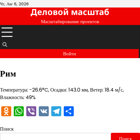
Перейти
Чт, Авг 6, 2026
Деловой масштаб
к
содержимому
Масштабирование проектов
Войти
Рим
Температура: -26.6°C, Осадки: 143.0 мм, Ветер: 18.4 м/с,
Влажность: 49%
Odnoklassniki
WhatsApp
Viber
VK
Telegram
Отправить
Поиск
Поиск