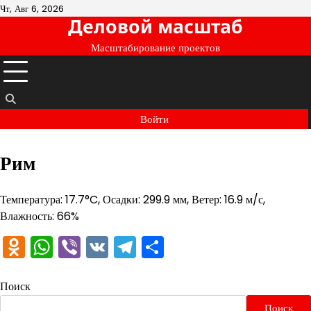
Перейти
Чт, Авг 6, 2026
Деловой масштаб
к
содержимому
Масштабирование проектов
Войти
Рим
Температура: 17.7°C, Осадки: 299.9 мм, Ветер: 16.9 м/с,
Влажность: 66%
Odnoklassniki
WhatsApp
Viber
VK
Telegram
Отправить
Поиск
Поиск