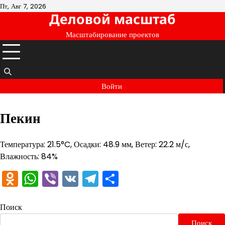
Перейти
Пт, Авг 7, 2026
Деловой масштаб
к
содержимому
Масштабирование проектов
Войти
Пекин
Температура: 21.5°C, Осадки: 48.9 мм, Ветер: 22.2 м/с,
Влажность: 84%
Odnoklassniki
WhatsApp
Viber
VK
Telegram
Отправить
Поиск
Поиск