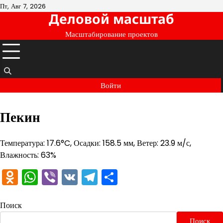
Перейти
Пт, Авг 7, 2026
Деловой масштаб
к
содержимому
Масштабирование проектов
Войти
Пекин
Температура: 17.6°C, Осадки: 158.5 мм, Ветер: 23.9 м/с,
Влажность: 63%
Odnoklassniki
WhatsApp
Viber
VK
Telegram
Отправить
Поиск
Поиск