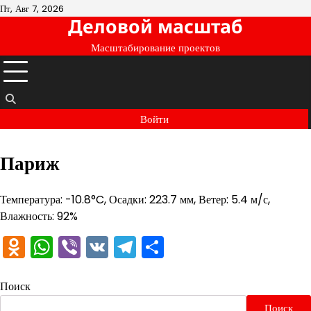
Перейти
Пт, Авг 7, 2026
Деловой масштаб
к
содержимому
Масштабирование проектов
Войти
Париж
Температура: -10.8°C, Осадки: 223.7 мм, Ветер: 5.4 м/с,
Влажность: 92%
Odnoklassniki
WhatsApp
Viber
VK
Telegram
Отправить
Поиск
Поиск