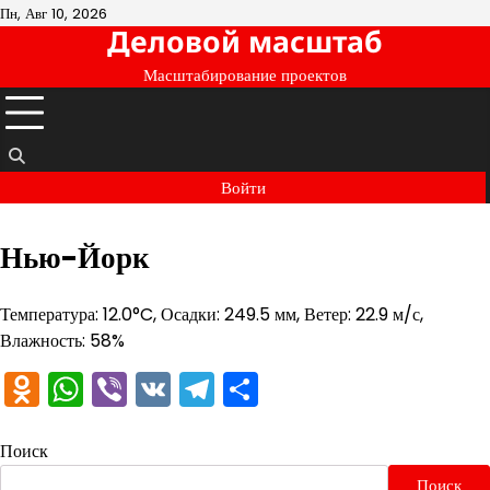
Перейти
Пн, Авг 10, 2026
Деловой масштаб
к
содержимому
Масштабирование проектов
Войти
Нью-Йорк
Температура: 12.0°C, Осадки: 249.5 мм, Ветер: 22.9 м/с,
Влажность: 58%
Odnoklassniki
WhatsApp
Viber
VK
Telegram
Отправить
Поиск
Поиск