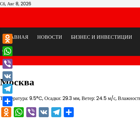
Перейти
Сб, Авг 8, 2026
к
содержимому
ГЛАВНАЯ
НОВОСТИ
БИЗНЕС И ИНВЕСТИЦИИ
Odnoklassniki
WhatsApp
Viber
Москва
VK
Температура: 9.5°C, Осадки: 29.3 мм, Ветер: 24.5 м/с, Влажност
Telegram
Odnoklassniki
WhatsApp
Viber
VK
Telegram
Отправить
Отправить