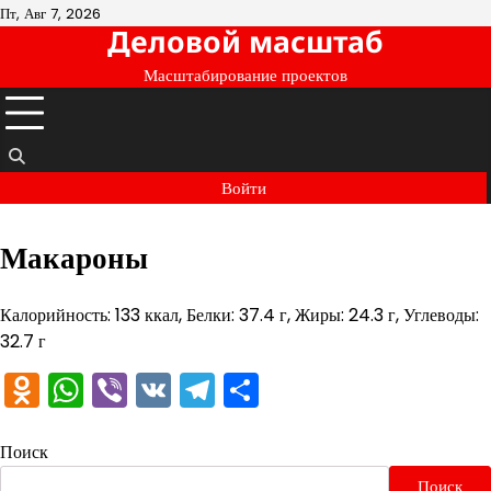
Перейти
Пт, Авг 7, 2026
Деловой масштаб
к
содержимому
Масштабирование проектов
Войти
Макароны
Калорийность: 133 ккал, Белки: 37.4 г, Жиры: 24.3 г, Углеводы:
32.7 г
Odnoklassniki
WhatsApp
Viber
VK
Telegram
Отправить
Поиск
Поиск