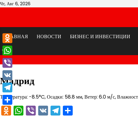
Перейти
Чт, Авг 6, 2026
к
содержимому
ГЛАВНАЯ
НОВОСТИ
БИЗНЕС И ИНВЕСТИЦИИ
Odnoklassniki
WhatsApp
Viber
Мадрид
VK
Температура: -8.5°C, Осадки: 58.8 мм, Ветер: 6.0 м/с, Влажнос
Telegram
Odnoklassniki
WhatsApp
Viber
VK
Telegram
Отправить
Отправить