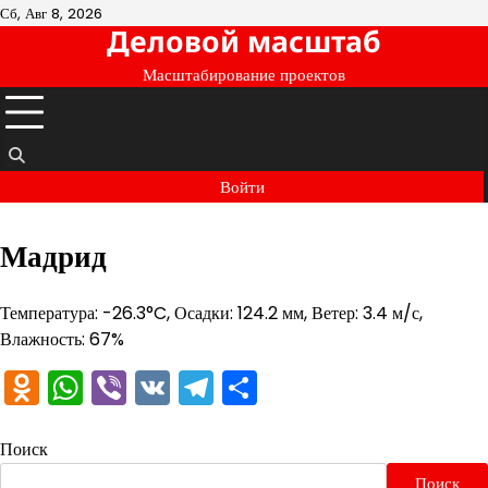
Перейти
Сб, Авг 8, 2026
Деловой масштаб
к
содержимому
Масштабирование проектов
Войти
Мадрид
Температура: -26.3°C, Осадки: 124.2 мм, Ветер: 3.4 м/с,
Влажность: 67%
Odnoklassniki
WhatsApp
Viber
VK
Telegram
Отправить
Поиск
Поиск