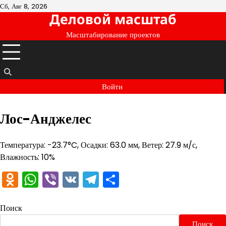
Перейти
Сб, Авг 8, 2026
Деловой масштаб
к
содержимому
Масштабирование проектов
Войти
Лос-Анджелес
Температура: -23.7°C, Осадки: 63.0 мм, Ветер: 27.9 м/с,
Влажность: 10%
Odnoklassniki
WhatsApp
Viber
VK
Telegram
Отправить
Поиск
Поиск