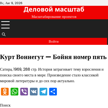
Перейти
Вс, Авг 9, 2026
Деловой масштаб
к
содержимому
Масштабирование проектов
Войти
Курт Воннегут — Бойня номер пять
Сатира, 1969, 288 стр. История затрагивает тему взросления и
поиска своего места в мире. Произведение стало классикой
мировой литературы и до сих пор актуально.
Odnoklassniki
WhatsApp
Viber
VK
Telegram
Отправить
Поиск