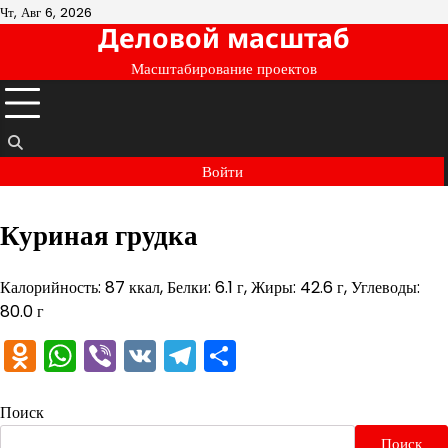
Перейти
Чт, Авг 6, 2026
Деловой масштаб
к
содержимому
Масштабирование проектов
Войти
Куриная грудка
Калорийность: 87 ккал, Белки: 6.1 г, Жиры: 42.6 г, Углеводы:
80.0 г
Odnoklassniki
WhatsApp
Viber
VK
Telegram
Отправить
Поиск
Поиск