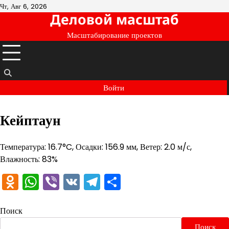
Перейти
Чт, Авг 6, 2026
Деловой масштаб
к
содержимому
Масштабирование проектов
Войти
Кейптаун
Температура: 16.7°C, Осадки: 156.9 мм, Ветер: 2.0 м/с,
Влажность: 83%
Odnoklassniki
WhatsApp
Viber
VK
Telegram
Отправить
Поиск
Поиск