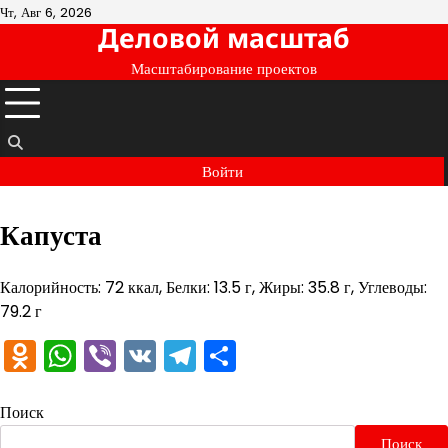
Перейти
Чт, Авг 6, 2026
Деловой масштаб
к
содержимому
Масштабирование проектов
Войти
Капуста
Калорийность: 72 ккал, Белки: 13.5 г, Жиры: 35.8 г, Углеводы:
79.2 г
Odnoklassniki
WhatsApp
Viber
VK
Telegram
Отправить
Поиск
Поиск