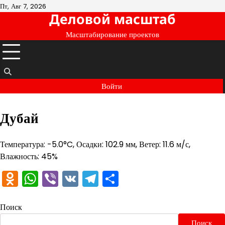
Перейти
Пт, Авг 7, 2026
Деловой масштаб
к
содержимому
Масштабирование проектов
Войти
Дубай
Температура: -5.0°C, Осадки: 102.9 мм, Ветер: 11.6 м/с,
Влажность: 45%
Odnoklassniki
WhatsApp
Viber
VK
Telegram
Отправить
Поиск
Поиск