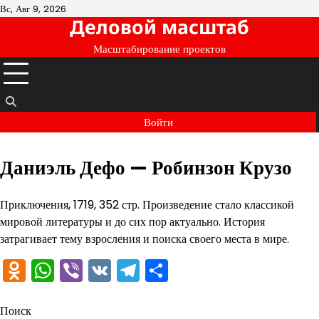
Перейти
Вс, Авг 9, 2026
Деловой масштаб
к
содержимому
Масштабирование проектов
Войти
Даниэль Дефо — Робинзон Крузо
Приключения, 1719, 352 стр. Произведение стало классикой
мировой литературы и до сих пор актуально. История
затрагивает тему взросления и поиска своего места в мире.
Odnoklassniki
WhatsApp
Viber
VK
Telegram
Отправить
Поиск