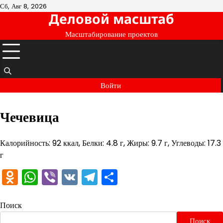
Перейти
Сб, Авг 8, 2026
Деловой масштаб
к
содержимому
Масштабирование проектов
Войти
Чечевица
Калорийность: 92 ккал, Белки: 4.8 г, Жиры: 9.7 г, Углеводы: 17.3
г
Odnoklassniki
WhatsApp
Viber
VK
Telegram
Отправить
Поиск
Поиск