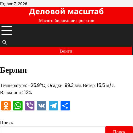
Перейти
Пт, Авг 7, 2026
Деловой масштаб
к
содержимому
Масштабирование проектов
Войти
Берлин
Температура: -25.9°C, Осадки: 99.3 мм, Ветер: 15.5 м/с,
Влажность: 12%
Odnoklassniki
WhatsApp
Viber
VK
Telegram
Отправить
Поиск
Поиск