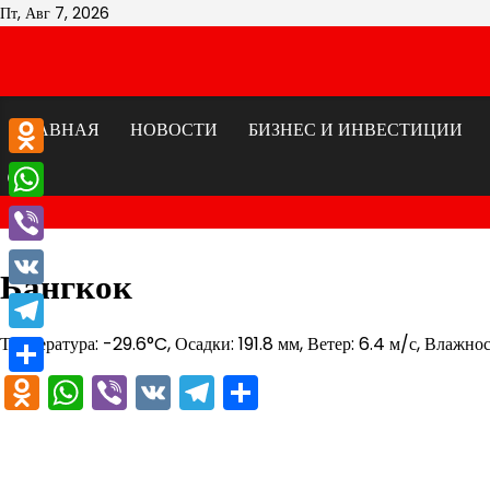
Перейти
Пт, Авг 7, 2026
к
содержимому
ГЛАВНАЯ
НОВОСТИ
БИЗНЕС И ИНВЕСТИЦИИ
Odnoklassniki
WhatsApp
Viber
Бангкок
VK
Температура: -29.6°C, Осадки: 191.8 мм, Ветер: 6.4 м/с, Влажно
Telegram
Odnoklassniki
WhatsApp
Viber
VK
Telegram
Отправить
Отправить