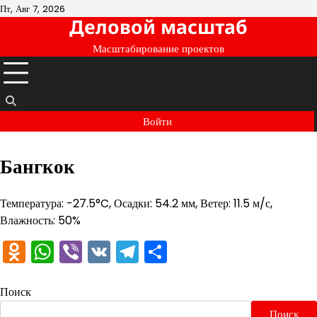
Перейти
Пт, Авг 7, 2026
Деловой масштаб
к
содержимому
Масштабирование проектов
Войти
Бангкок
Температура: -27.5°C, Осадки: 54.2 мм, Ветер: 11.5 м/с,
Влажность: 50%
Odnoklassniki
WhatsApp
Viber
VK
Telegram
Отправить
Поиск
Поиск