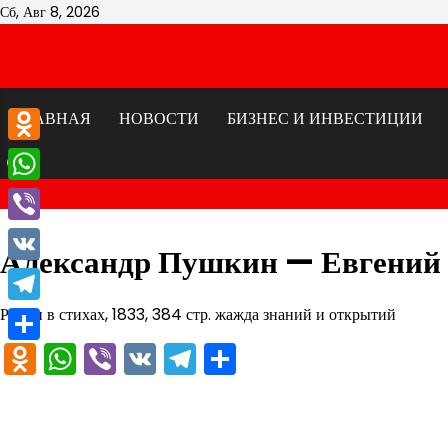
Перейти
Сб, Авг 8, 2026
к
содержимому
ГЛАВНАЯ
НОВОСТИ
БИЗНЕС И ИНВЕСТИЦИИ
Odnoklassniki
WhatsApp
Viber
Александр Пушкин — Евгений
VK
Роман в стихах, 1833, 384 стр. жажда знаний и открытий
Telegram
Odnoklassniki
WhatsApp
Viber
VK
Telegram
Отправить
Отправить